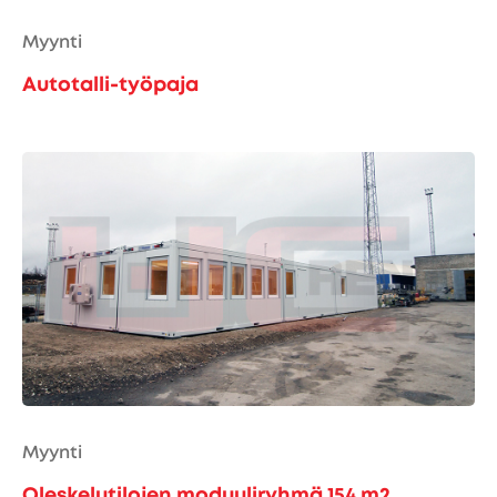
Myynti
Autotalli-työpaja
Myynti
Oleskelutilojen moduuliryhmä 154 m2