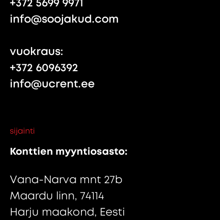
+372 5699 9971
info@soojakud.com
vuokraus:
+372 6096392
info@ucrent.ee
sijainti
Konttien myyntiosasto:
Vana-Narva mnt 27b
Maardu linn, 74114
Harju maakond, Eesti