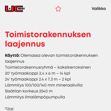
Valikko
Toimistorakennuksen
laajennus
Käyttö:
Olemassa olevan toimistorakennuksen
laajennus
Toimistorakennusryhmä – kaksikerroksinen
20' työmaakoppi 2,4 x 6 m – 14 kpl
24' työmaakoppi 2.4 x 7,3 m – 2 kpl
Lämmitys 100/100/140 mm mineraalivilla
Sisätilan korkeus 2540 m
Lämmitys ilmalämpöpumpulla
Tilat: