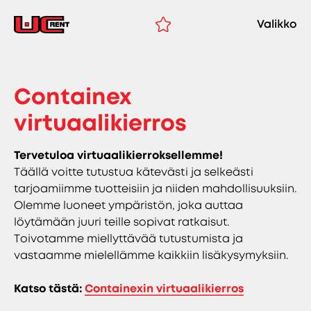
Valikko
Containex
virtuaalikierros
Tervetuloa virtuaalikierroksellemme!
Täällä voitte tutustua kätevästi ja selkeästi
tarjoamiimme tuotteisiin ja niiden mahdollisuuksiin.
Olemme luoneet ympäristön, joka auttaa
löytämään juuri teille sopivat ratkaisut.
Toivotamme miellyttävää tutustumista ja
vastaamme mielellämme kaikkiin lisäkysymyksiin.
Katso tästä:
Containexin virtuaalikierros