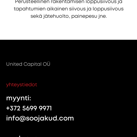
Perusteellinen rakentamisen loppusiivous ja
tapahtumien aikainen siivous ja loppusiivous
sekä jätehuolto, painepesu jne.
United Capital OÜ
yhteystiedot
myynti:
+372 5699 9971
info@soojakud.com