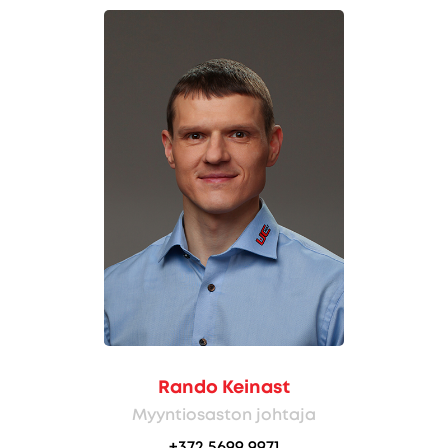
Rando Keinast
Myyntiosaston johtaja
+372 5699 9971