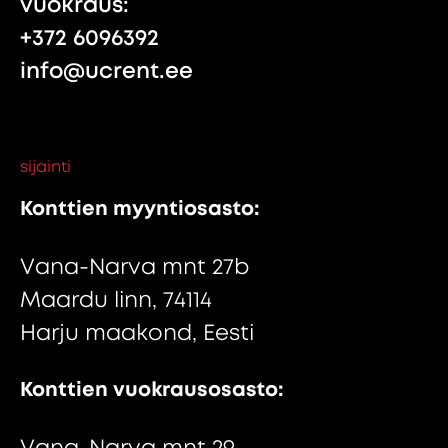
vuokraus:
+372 6096392
info@ucrent.ee
sijainti
Konttien myyntiosasto:
Vana-Narva mnt 27b
Maardu linn, 74114
Harju maakond, Eesti
Konttien vuokrausosasto:
Vana-Narva mnt 29